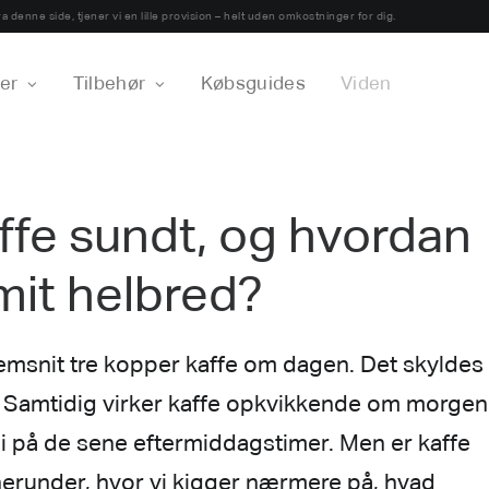
a denne side, tjener vi en lille provision – helt uden omkostninger for dig.
er
Tilbehør
Købsguides
Viden
ffe sundt, og hvordan
 mit helbred?
msnit tre kopper kaffe om dagen. Det skyldes 
. Samtidig virker kaffe opkvikkende om morgen
gi på de sene eftermiddagstimer. Men er kaffe
 herunder, hvor vi kigger nærmere på, hvad