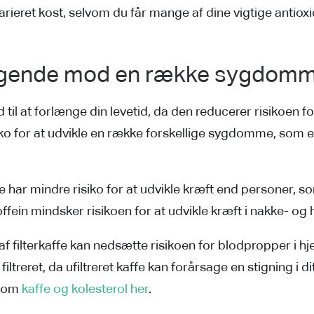
rieret kost, selvom du får mange af dine vigtige antioxi
byggende mod en række sygdom
 til at forlænge din levetid, da den reducerer risikoen
siko for at udvikle en række forskellige sygdomme, som 
e har mindre risiko for at udvikle kræft end personer, som
offein mindsker risikoen for at udvikle kræft i nakke- o
f filterkaffe kan nedsætte risikoen for blodpropper i h
ltreret, da ufiltreret kaffe kan forårsage en stigning i d
e om
kaffe og kolesterol her
.