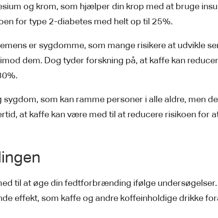
sium og krom, som hjælper din krop med at bruge insul
oen for type 2-diabetes med helt op til 25%.
emens er sygdomme, som mange risikere at udvikle sent
imod dem. Dog tyder forskning på, at kaffe kan reducere
30%.
ig sygdom, som kan ramme personer i alle aldre, men d
tid, at kaffe kan være med til at reducere risikoen for a
dingen
med til at øge din fedtforbrænding ifølge undersøgelser
de effekt, som kaffe og andre koffeinholdige drikke for