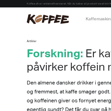
Koffee.dk er reklamefinansieret. Når du køber et produkt via et link fr
Kaffemaskin
Artikler
Forskning:
Er ka
påvirker koffein
Den almene dansker drikker i genne
og fremmest, at kaffe smager godt
og koffeinen giver os fornyet ener
egentlig sundt? Det får du svar på