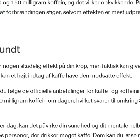
og 150 milligram koffein, og det virker opkvikkende. P
 i, at forbrændingen stiger, selvom effekten er mest ud
sundt
r nogen skadelig effekt på din krop, men faktisk kan gi
 et højt indtag af kaffe have den modsatte effekt.
 du følge de officielle anbefalinger for kaffe- og koffei
milligram koffein om dagen, hvilket svarer til omkring 
r dag, kan det påvirke din sundhed og dit mentale helbr
os personer, der drikker meget kaffe. Dem kan du læse