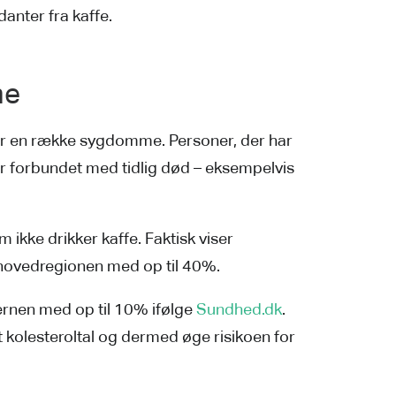
danter fra kaffe.
me
 for en række sygdomme. Personer, der har
er forbundet med tidlig død – eksempelvis
 ikke drikker kaffe. Faktisk viser
g hovedregionen med op til 40%.
jernen med op til 10% ifølge
Sundhed.dk
.
it kolesteroltal og dermed øge risikoen for