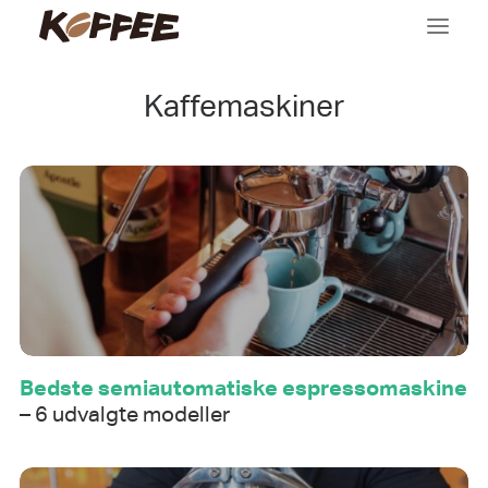
Kaffemaskiner
Kaffemaskiner
Tilbehør
Købsguides
Viden
Om os
Bedste semiautomatiske espressomaskine
– 6 udvalgte modeller
Search