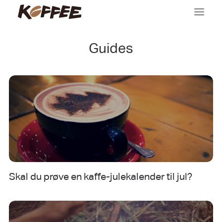
Guides
Kaffemaskiner
Tilbehør
Købsguides
Viden
Om os
Skal du prøve en kaffe-julekalender til jul?
Search