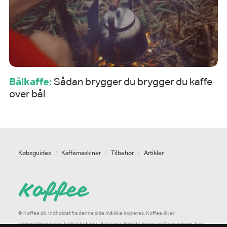
Bålkaffe:
Sådan brygger du brygger du kaffe
over bål
Købsguides
/
Kaffemaskiner
/
Tilbehør
/
Artikler
© Koffee.dk. Indholdet fra denne side må ikke kopieres. Koffee.dk er
reklamefinansieret, hvilket betyder, at vi i visse tilfælde tjener en lille provision, hvis